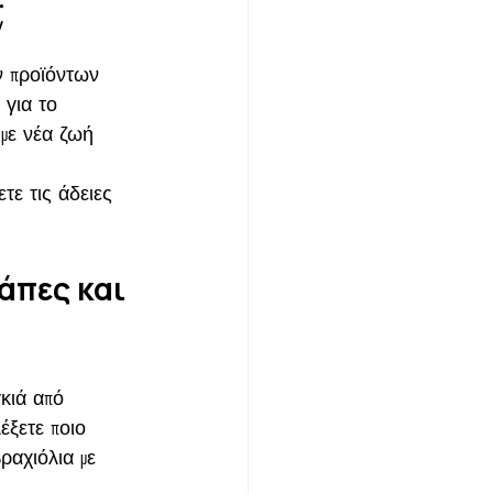
;
ν προϊόντων 
 για το 
υμε νέα ζωή 
τε τις άδειες 
άπες και 
κιά από 
έξετε ποιο 
ραχιόλια με 