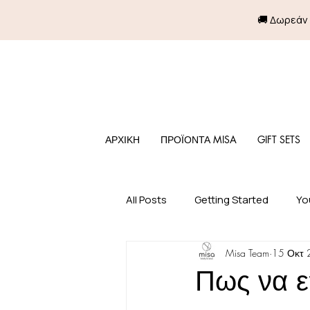
🚚 Δωρεάν
ΑΡΧΙΚΗ
ΠΡΟΪΟΝΤΑ MISA
GIFT SETS
All Posts
Getting Started
Yo
Misa Team
15 Οκτ 
Πως να ε