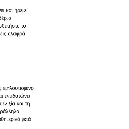
 και ηρεμεί 
δέρμα 
οθετήστε το 
σεις ελαφρά 
d
 εμπλουτισμένο 
αι ενυδατώνει 
ελιξία και τη 
αράλληλα, 
θημερινά μετά 