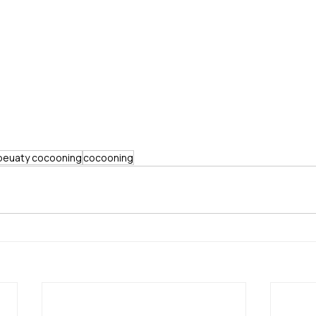
beuaty cocooning
cocooning