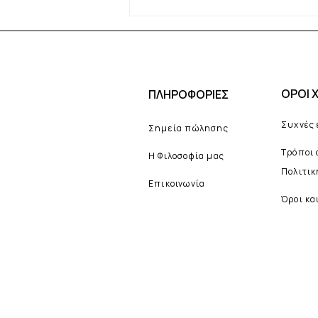
Νεσεσέρ διακοπών: Τα 6
προϊόντα που δεν πρέπει να
λείπουν από τις καλοκαιρινές
διακοπές σας
ΟΡΟΙ 
ΠΛΗΡΟΦΟΡΙΕΣ
Συχνές
Σημεία πώλησης
Τρόποι
Η Φιλοσοφία μας
Πολιτι
Επικοινωνία
Όροι κα