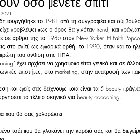
υν όσο μένετε σπίτι
 2021
 δημιουργήθηκε το 1981 
από τη συγγραφέα και σύμβουλο 
 είχε προβλέψει πως ο όρος θα γινόταν trend, και πράγματι
υξε σε άρθρο της το 1986 στον New Yorker. H Faith Popc
εις στο σπίτι) ως εμπορικά ορθή, το 1990, όταν και το ηλ
 πρώτη του άνθιση στις ΗΠΑ.
ning” έχει αρχίσει να χρησιμοποιείται γενικά και σε άλλ
νωνικές επιστήμες, στο marketing, στην ανατροφή των παι
εση και εμείς σας δείχνουμε ποια είναι τα 5 beauty πράγμ
ργήσετε το τέλειο σκηνικό για beauty cocooning.
μα που θα σας χαλαρώσει
νο τσάι που θα γλυκάνει την καρδιά σας και θα διεγείρε
σί.