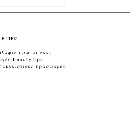
τησε το πρώτο Marble
ser στην Ελλάδα κι
πωσίασε!❤️
LETTER
αλύψτε πρώτοι νέες
ογές,beauty tips
αποκλειστικές προσφορές.