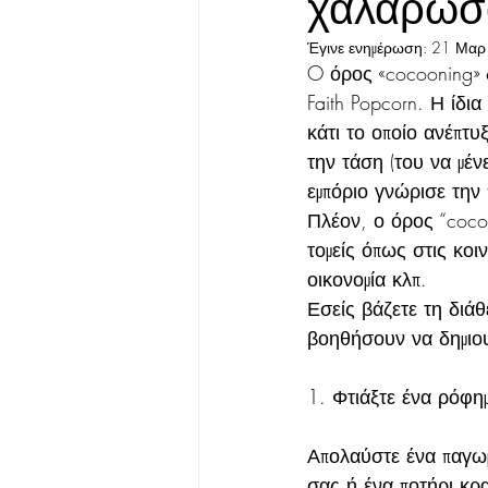
χαλαρώσο
Έγινε ενημέρωση:
21 Μαρ
O όρος «cocooning»
Faith Popcorn. Η ίδια
κάτι το οποίο ανέπτ
την τάση (του να μέν
εμπόριο γνώρισε την
Πλέον, ο όρος “cocoo
τομείς όπως στις κοι
οικονομία κλπ.
Εσείς βάζετε τη διάθ
βοηθήσουν να δημιου
1. 
Φτιάξτε ένα ρόφη
Απολαύστε ένα παγωμέ
σας,ή ένα ποτήρι κρα