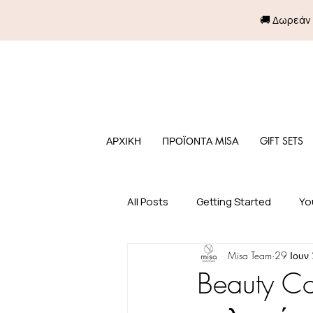
🚚 Δωρεάν
ΑΡΧΙΚΗ
ΠΡΟΪΟΝΤΑ MISA
GIFT SETS
All Posts
Getting Started
Yo
Misa Team
29 Ιουν
Beauty C