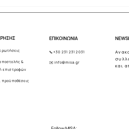
Γιατί δεν κρατάει το άρωμα το
Απόκ
καλοκαίρι; 6 λάθη που κάνουν
Diffu
οι περισσότεροι.
εντυ
ΧΡΗΣΗΣ
ΕΠΙΚΟΙΝΩΝΙΑ
NEWS
 ερωτήσεις
Ανακ
📞
+30 231 231 2031
συλλ
 αποστολής &
✉️
info@misa.gr
και 
κή επιστροφών
ι προϋποθέσεις
Follow MISA: