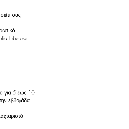
σπίτι σας
ρωτικό 
lia Tuberose 
ο για 5 έως 10 
 την εβδομάδα.
λαχταριστό 