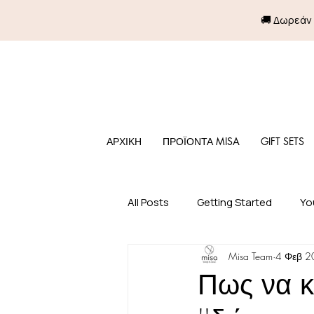
🚚 Δωρεάν
ΑΡΧΙΚΗ
ΠΡΟΪΟΝΤΑ MISA
GIFT SETS
All Posts
Getting Started
Yo
Misa Team
4 Φεβ 2
Πως να κ