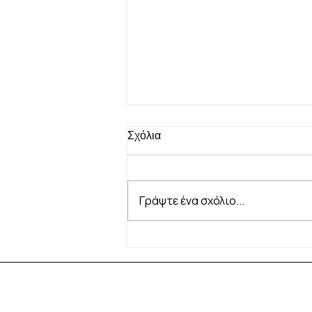
Σχόλια
Γράψτε ένα σχόλιο...
Νεσεσέρ διακοπών: Τα 6
προϊόντα που δεν πρέπει να
λείπουν από τις καλοκαιρινές
διακοπές σας