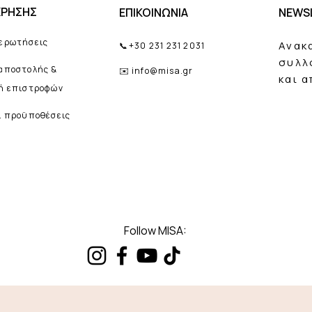
ΧΡΗΣΗΣ
ΕΠΙΚΟΙΝΩΝΙΑ
NEWS
 ερωτήσεις
Ανακ
📞
+30 231 231 2031
συλλ
 αποστολής &
✉️
info@misa.gr
και 
κή επιστροφών
ι προϋποθέσεις
Follow MISA: