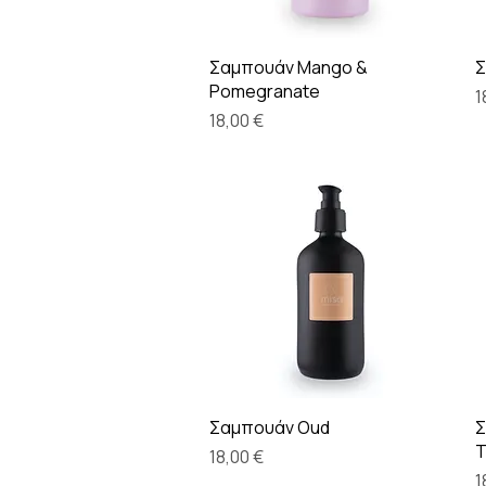
Γρήγορη προβολή
Σαμπουάν Mango &
Σ
Pomegranate
Τ
1
Τιμή
18,00 €
Γρήγορη προβολή
Σαμπουάν Oud
Σ
T
Τιμή
18,00 €
Τ
1