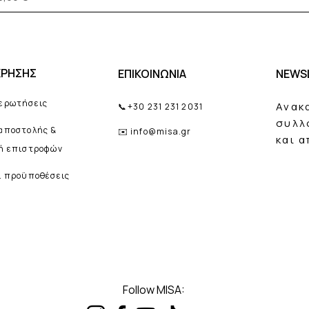
ΧΡΗΣΗΣ
ΕΠΙΚΟΙΝΩΝΙΑ
NEWS
 ερωτήσεις
Ανακ
📞
+30 231 231 2031
συλλ
 αποστολής &
✉️
info@misa.gr
και 
κή επιστροφών
ι προϋποθέσεις
Follow MISA: