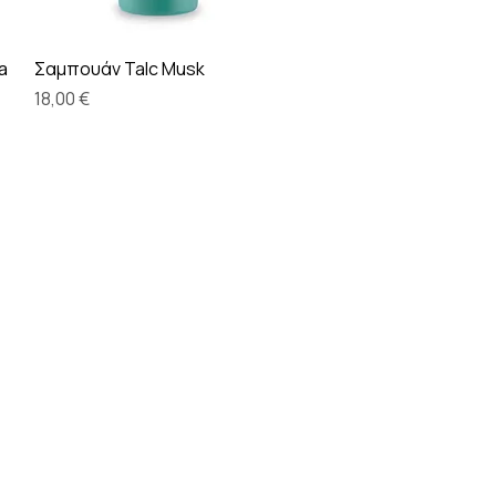
Γρήγορη προβολή
a
Σαμπουάν Talc Musk
Τιμή
18,00 €