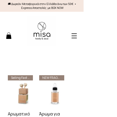
🚚 Δωρεάν Mεταφορικά στην Ελλάδα άνω των 50€ •
Express Αποστολές με BOX NOW
Selling Fast 🔥
NEW FRAGRANCES
Αρωματικό
Άρωμα για