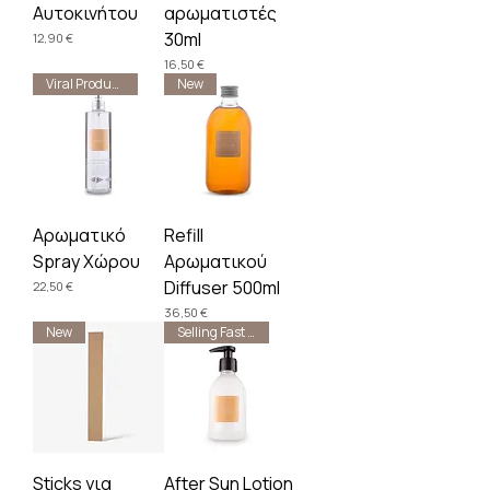
Αυτοκινήτου
αρωματιστές
30ml
Τιμή
12,90 €
Τιμή
16,50 €
Viral Product 🔥
New
Αρωματικό
Refill
Spray Χώρου
Αρωματικού
Diffuser 500ml
Τιμή
22,50 €
Τιμή
36,50 €
New
Selling Fast 🔥
Sticks για
After Sun Lotion