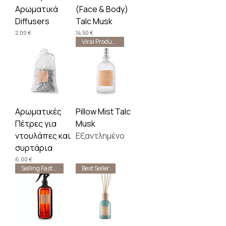
Αρωματικά
(Face & Body)
Diffusers
Talc Musk
Τιμή
Τιμή
2,00 €
14,50 €
Viral Product 🔥
Αρωματικές
Pillow Mist Talc
Πέτρες για
Musk
ντουλάπες και
Εξαντλημένο
συρτάρια
Τιμή
6,00 €
Selling Fast 🔥
Best Seller