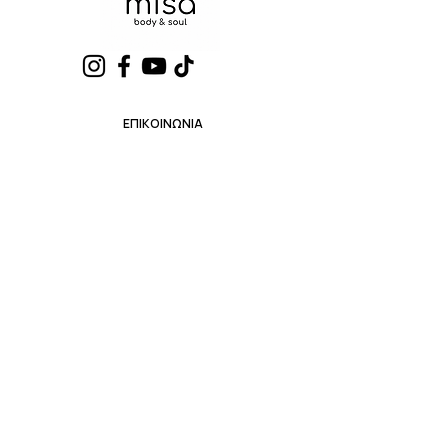
ΕΠΙΚΟΙΝΩΝΙΑ
📞
+30 231 231 2031
✉️
info@misa.gr
NEWSLETTER
Ανακαλύψτε πρώτοι νέες
συλλογές,beauty tips
και αποκλειστικές προσφορές.