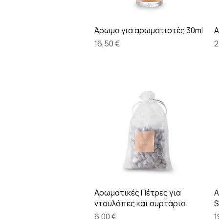
Γρήγορη προβολή
Άρωμα για αρωματιστές 30ml
Α
Τιμή
Τ
16,50 €
2
Γρήγορη προβολή
Αρωματικές Πέτρες για
Α
ντουλάπες και συρτάρια
S
Τιμή
Τ
6,00 €
1