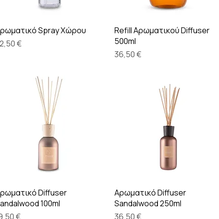
Γρήγορη προβολή
Γρήγορη προβολή
ρωματικό Spray Χώρου
Refill Αρωματικού Diffuser
500ml
ιμή
2,50 €
Τιμή
36,50 €
Γρήγορη προβολή
Γρήγορη προβολή
ρωματικό Diffuser
Αρωματικό Diffuser
andalwood 100ml
Sandalwood 250ml
ιμή
Τιμή
9,50 €
36,50 €