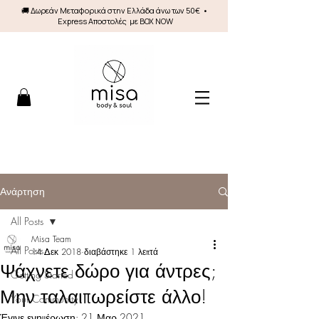
🚚 Δωρεάν Mεταφορικά στην Ελλάδα άνω των 50€ •
Express Αποστολές με BOX NOW
Ανάρτηση
All Posts
Misa Team
All Posts
14 Δεκ 2018
διαβάστηκε 1 λεπτά
Ψάχνετε δώρο για άντρες;
Getting Started
Μην ταλαιπωρείστε άλλο!
Your Community
Έγινε ενημέρωση:
21 Μαρ 2021