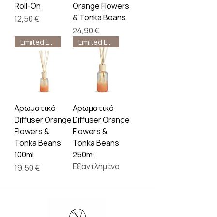
Roll-On
Orange Flowers
& Tonka Beans
Τιμή
12,50 €
Τιμή
24,90 €
Limited Edition
Limited Edition
Αρωματικό
Αρωματικό
Diffuser Orange
Diffuser Orange
Flowers &
Flowers &
Tonka Beans
Tonka Beans
100ml
250ml
Εξαντλημένο
Τιμή
19,50 €