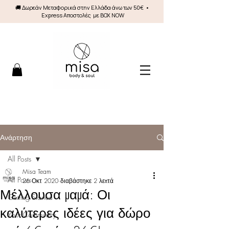
🚚 Δωρεάν Mεταφορικά στην Ελλάδα άνω των 50€ •
Express Αποστολές με BOX NOW
Ανάρτηση
All Posts
Misa Team
All Posts
26 Οκτ 2020
διαβάστηκε 2 λεπτά
Μέλλουσα μαμά: Οι
Getting Started
καλύτερες ιδέες για δώρο
Your Community