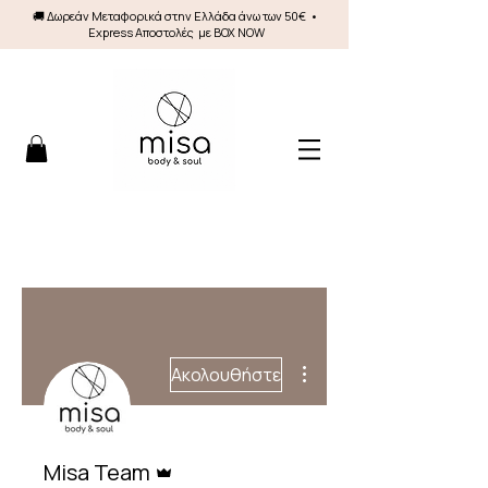
🚚 Δωρεάν Mεταφορικά στην Ελλάδα άνω των 50€ •
Express Αποστολές με BOX NOW
Περισσότερες ενέργειες
Ακολουθήστε
Διαχειριστής
Misa Team