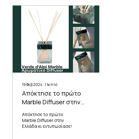
19 Φεβ 2024
∙
1
λεπτά
Απόκτησε το πρώτο
Marble Diffuser στην
Ελλάδα κι
Απόκτησε το πρώτο
εντυπωσίασε!❤️
Marble Diffuser στην
Ελλάδα κι εντυπωσίασε!