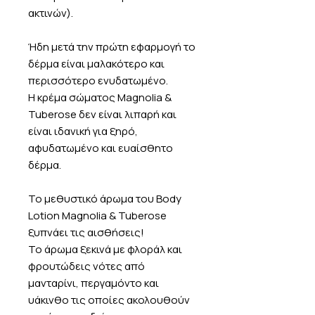
ακτινών).
Ήδη μετά την πρώτη εφαρμογή το
δέρμα είναι μαλακότερο και
περισσότερο ενυδατωμένο.
Η κρέμα σώματος Magnolia &
Tuberose δεν είναι λιπαρή και
είναι ιδανική για ξηρό,
αφυδατωμένο και ευαίσθητο
δέρμα.
Το μεθυστικό άρωμα του Body
Lotion Magnolia & Tuberose
ξυπνάει τις αισθήσεις!
Το άρωμα ξεκινά με φλοράλ και
φρουτώδεις νότες από
μανταρίνι, περγαμόντο και
υάκινθο τις οποίες ακολουθούν