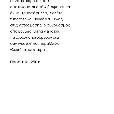
οι νότες καρδιάς που
αποτελούνται από 4 διαφορετικά
άνθη: τριαντάφυλλο, βιολέτα,
tuberose και μαγνόλια. Τέλος,
στις νότες βάσης, ο συνδυασμός
από βανίλια, ylang ylang και
πατσουλί δημιουργούν μια
σαγηνευτική και παράλληλα
γλυκιά ατμόσφαιρα.
Ποσότητα: 250 ml
ΤΡΟΠΟΣ ΧΡΗΣΗΣ
Εφαρμόστε την λοσιόν σώματος σε
ΠΟΛΙΤΙΚΗ ΕΠΙΣΤΡΟΦΩΝ
όλο σας το σώμα καθημερινά,
ιδανικά μετά το μπάνιο.
Σε περίπτωση που επιθυμείτε να
Συνδυάστε την με το σαμπουάν, το
ΠΛΗΡΟΦΟΡΙΕΣ ΑΠΟΣΤΟΛΗΣ
επιστρέψετε ένα προϊόν, έχετε την