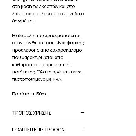
στη βάση των καρπών και στο
λαιμό και απολαύστε το μοναδικό
άρωμά του.
Η αλκοόλη που χρησιμοποιείται
στην σύνθεσή τους είναι φυτικής
προέλευσης από ζαχαροκάλαμο
που χαρακτιρίζεται από
καθαρότητα φαρμακευτικής
ποιότητας. Όλα τα αρώματα είναι
πιστοποιημένα με IFRA.
Ποσότητα: 50ml
ΤΡΟΠΟΣ ΧΡΗΣΗΣ
Για εξωτερική χρήση μόνο. Μην
ΠΟΛΙΤΙΚΗ ΕΠΙΣΤΡΟΦΩΝ
ψεκάζετε προς τα μάτια. Να