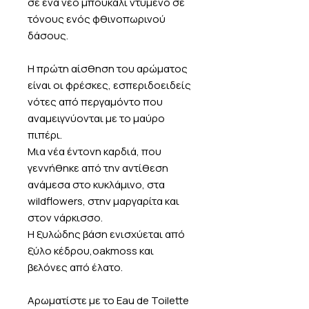
σε ένα νέο μπουκάλι ντυμένο σε
τόνους ενός φθινοπωρινού
δάσους.
Η πρώτη αίσθηση του αρώματος
είναι οι φρέσκες, εσπεριδοειδείς
νότες από περγαμόντο που
αναμειγνύονται με το μαύρο
πιπέρι.
Μια νέα έντονη καρδιά, που
γεννήθηκε από την αντίθεση
ανάμεσα στο κυκλάμινο, στα
wildflowers, στην μαργαρίτα και
στον νάρκισσο.
Η ξυλώδης βάση ενισχύεται από
ξύλο κέδρου,oakmoss και
βελόνες από έλατο.
Αρωματίστε με το Eau de Toilette