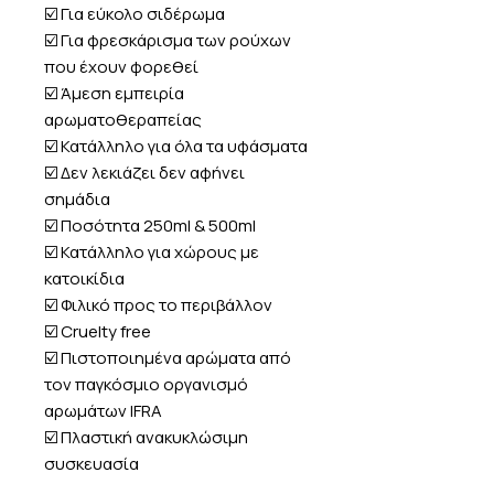
☑️ Για εύκολο σιδέρωμα
☑️ Για φρεσκάρισμα των ρούχων
που έχουν φορεθεί
☑️ Άμεση εμπειρία
αρωματοθεραπείας
☑️ Κατάλληλο για όλα τα υφάσματα
☑️ Δεν λεκιάζει δεν αφήνει
σημάδια
☑️ Ποσότητα 250ml & 500ml
☑️ Κατάλληλο για χώρους με
κατοικίδια
☑️ Φιλικό προς το περιβάλλον
☑️ Cruelty free
☑️ Πιστοποιημένα αρώματα από
τον παγκόσμιο οργανισμό
αρωμάτων IFRA
☑️ Πλαστική ανακυκλώσιμη
συσκευασία