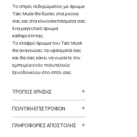
Το σπρέι σιδερώματος με άρωμα
Talc Musk θα δώσει στα ρούχα
σας και στα κλινοσκεπάσματα σας
ένα μαγευτικό άρωμα
καθαριότητας.
Το ελαφρύ άρωμα του Talc Musk
θα ανανεώσει τα υφάσματά σας
και θα σας κάνει να νιώσετε την
εμπειρία ενός πολυτελούς
ξενοδοχείου στο σπίτι σας.
ΤΡΟΠΟΣ ΧΡΗΣΗΣ
Χρησιμοποιείται κατά τη διάρκεια
ΠΟΛΙΤΙΚΗ ΕΠΙΣΤΡΟΦΩΝ
του σιδερώματος.
Ψεκάστε τα ρούχα ομοιόμορφα από
Σε περίπτωση που επιθυμείτε να
απόσταση περίπου 25 εκατοστά.
ΠΛΗΡΟΦΟΡΙΕΣ ΑΠΟΣΤΟΛΗΣ
επιστρέψετε ένα προϊόν, έχετε την
Αν έρθει σε επαφή με τα μάτια
δυνατότητα να το κάνετε εντός 14
ξεπλύνετε με άφθονο νερό.
Οι αποστολές των παραγγελιών