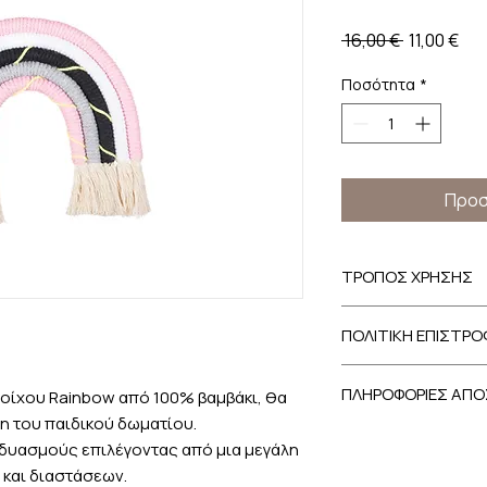
Κανονική
Τιμ
 16,00 € 
11,00 €
τιμή
Έκ
Ποσότητα
*
Προσ
ΤΡΟΠΟΣ ΧΡΗΣΗΣ
Στερεώστε το διακο
ΠΟΛΙΤΙΚΗ ΕΠΙΣΤΡ
θηλιά του.
Σε περίπτωση που ε
ΠΛΗΡΟΦΟΡΙΕΣ ΑΠ
τοίχου Rainbow από 100% βαμβάκι, θα
προϊόν, έχετε την δ
ημερολογιακών ημερ
 του παιδικού δωματίου.
Οι αποστολές των 
παραλάβατε, λαμβά
δυασμούς επιλέγοντας από μια μεγάλη
αποκλειστικά μέσω c
προϋποθέσεις:
και διαστάσεων.
Η ιδιωτική εταιρεί