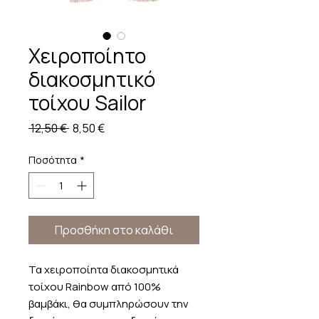
Χειροποίητο
διακοσμητικό
τοίχου Sailor
Κανονική
Τιμή
 12,50 € 
8,50 €
τιμή
Έκπτωσης
Ποσότητα
*
Προσθήκη στο καλάθι
Τα χειροποίητα διακοσμητικά
τοίχου Rainbow από 100%
βαμβάκι, θα συμπληρώσουν την