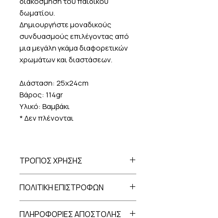
διακόσμηση του παιδικού
δωματίου.
Δημιουργήστε μοναδικούς
συνδυασμούς επιλέγοντας από
μια μεγάλη γκάμα διαφορετικών
χρωμάτων και διαστάσεων.
Διάσταση: 25x24cm
Βάρος: 114gr
Υλικό: Βαμβάκι
* Δεν πλένονται
ΤΡΟΠΟΣ ΧΡΗΣΗΣ
Στερεώστε το διακοσμητικό τοίχου
ΠΟΛΙΤΙΚΗ ΕΠΙΣΤΡΟΦΩΝ
Rainbow από την θηλιά του.
Σε περίπτωση που επιθυμείτε να
ΠΛΗΡΟΦΟΡΙΕΣ ΑΠΟΣΤΟΛΗΣ
επιστρέψετε ένα προϊόν, έχετε την