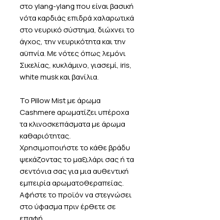
στο ylang-ylang που είναι βασική
νότα καρδιάς επιδρά χαλαρωτικά
στο νευρικό σύστημα, διώχνει το
άγχος, την νευρικότητα και την
αϋπνία. Με νότες όπως λεμόνι
Σικελίας, κυκλάμινο, γιασεμί, iris,
white musk και βανίλια.
Το Pillow Mist με άρωμα
Cashmere αρωματίζει υπέροχα
τα κλινοσκεπάσματα με άρωμα
καθαριότητας.
Χρησιμοποιήστε το κάθε βράδυ
ψεκάζοντας το μαξιλάρι σας ή τα
σεντόνια σας για μια αυθεντική
εμπειρία αρωματοθεραπείας.
Αφήστε το προϊόν να στεγνώσει
στο ύφασμα πριν έρθετε σε
επαφή.