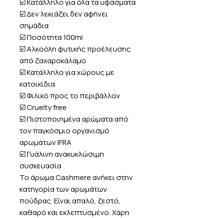
☑️ Κατάλληλο για όλα τα υφάσματα
☑️ Δεν λεκιάζει δεν αφήνει
σημάδια
☑️ Ποσότητα 100ml
☑️ Αλκοόλη φυτικής προέλευσης
από ζαχαροκάλαμο
☑️ Κατάλληλο για χώρους με
κατοικίδια
☑️ Φιλικό προς το περιβάλλον
☑️ Cruelty free
☑️ Πιστοποιημένα αρώματα από
τον παγκόσμιο οργανισμό
αρωμάτων IFRA
☑️ Γυάλινη ανακυκλώσιμη
συσκευασία
Το άρωμα Cashmere ανήκει στην
κατηγορία των αρωμάτων
πούδρας. Είναι απαλό, ζεστό,
καθαρό και εκλεπτυσμένο. Χάρη