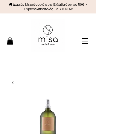
🚚 Δωρεάν Mεταφορικά στην Ελλάδα άνω των 50€ •
Express Αποστολές με BOX NOW