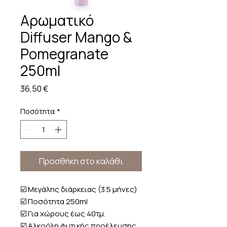
Αρωματικό
Diffuser Mango &
Pomegranate
250ml
Τιμή
36,50 €
Ποσότητα
*
Προσθήκη στο καλάθι
☑️ Μεγάλης διάρκειας (3.5 μήνες)
☑️ Ποσότητα 250ml
☑️ Για χώρους έως 40τμ.
☑️ Αλκοόλη φυτικής προέλευσης