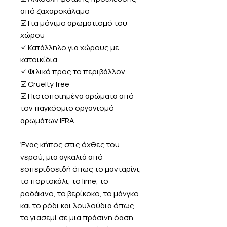
από ζαχαροκάλαμο
☑️ Για μόνιμο αρωματισμό του
χώρου
☑️ Κατάλληλο για χώρους με
κατοικίδια
☑️ Φιλικό προς το περιβάλλον
☑️ Cruelty free
☑️ Πιστοποιημένα αρώματα από
τον παγκόσμιο οργανισμό
αρωμάτων IFRA
Ένας κήπος στις όχθες του
νερού, μια αγκαλιά από
εσπεριδοειδή όπως το μανταρίνι,
το πορτοκάλι, το lime, το
ροδάκινο, το βερίκοκο, το μάνγκο
και το ρόδι και λουλούδια όπως
το γιασεμί σε μια πράσινη όαση