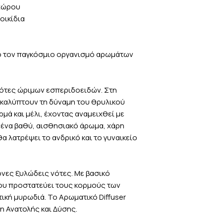
Οι επιστροφές γίνο
 χώρου
συνεργαζόμαστε είνα
που το προϊόν είναι
Δεν είναι δυνατή η
οικίδια
του κατάσταση και η
Ελλάδος και Κύπρου
παραβιαστεί.
Οι παραγγελίες εντό
μεγάλα αστικά κέντ
Επιστρέφοντας ένα 
ό τον παγκόσμιο οργανισμό αρωμάτων
4 εργάσιμες ημέρες.
1. Αντικατάσταση Π
Οι παραγγελίες στη
Σε περίπτωση αντικ
σε 3 έως 7 εργάσιμε
ελαττωματικού προϊ
ότες ώριμων εσπεριδοειδών. Στη
παρακάτω χρεώσει
οκαλύπτουν τη δύναμη του θρυλικού
Έξοδα επιστροφή
ά και μέλι, έχοντας αναμειχθεί με
Κόστος αντικαταβολ
 ένα βαθύ, αισθησιακό άρωμα, χάρη
Έξοδα αποστολής το
διαφορά ανάμεσα στ
α λατρέψει το ανδρικό και το γυναικείο
των νέων προϊόντων
η διαφορά είναι ίση
Έξοδα επιστροφή
ονες ξυλώδεις νότες. Με βασικό
Έξοδα αποστολής το
που προστατεύει τους κορμούς των
2. Επιστροφή Χρημ
τική μυρωδιά. Το Αρωματικό Diffuser
Σε αυτή την περίπτ
η Ανατολής και Δύσης.
έξοδα επιστροφής, 
τα οποία θα αφαιρε