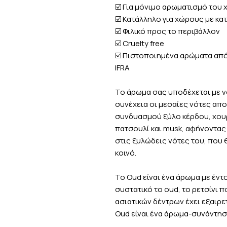
☑️ Για μόνιμο αρωματισμό του
☑️ Κατάλληλο για χώρους με κατ
☑️ Φιλικό προς το περιβάλλον
☑️ Cruelty free
☑️ Πιστοποιημένα αρώματα απ
IFRA
Το άρωμα σας υποδέχεται με ν
συνέχεια οι μεσαίες νότες απ
συνδυασμού ξύλο κέρδου, χουρμ
πατσουλί και musk, αφήνοντας
στις ξυλώδεις νότες του, που θ
κοινό.
Το Oud είναι ένα άρωμα με έντ
συστατικό το oud, το ρετσίνι 
ασιατικών δέντρων έχει εξαιρε
Oud είναι ένα άρωμα-συνάντησ