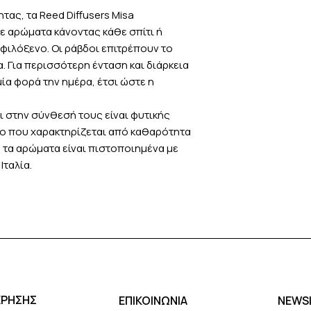
προϊόντος ή των πρ
ας, τα Reed Diffusers Misa
επιστροφή των χρημ
ε αρώματα κάνοντας κάθε σπίτι ή
τραπεζικό λογαρια
 φιλόξενο. Οι ράβδοι επιτρέπουν το
Η επιστροφή των χ
 Για περισσότερη ένταση και διάρκεια
πραγματοποιηθεί σε
ία φορά την ημέρα, έτσι ώστε η
την παραλαβή των π
ΧΡΗΣΙΜΕΣ ΣΗΜΕΙΩΣ
ι στην σύνθεσή τους είναι φυτικής
Σε περίπτωση που η
 που χαρακτηρίζεται από καθαρότητα
πραγματοποιηθεί μέ
 τα αρώματα είναι πιστοποιημένα με
ημερολογιακών ημε
Ιταλία.
δεν πληρούνται κάπ
επιστροφής, το misa
πίσω τα προϊόντα κ
αντικατάστασή του
Σε κάθε περίπτωση 
της απόδειξης και 
Τα προϊόντα που επ
μπορούν να αποσταλ
συνεργαζόμενης ετ
ΧΡΗΣΗΣ
ΕΠΙΚΟΙΝΩΝΙΑ
NEWS
Courier).