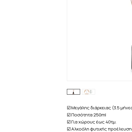
☑️ Μεγάλης διάρκειας (3.5 μήνε
☑️ Ποσότητα 250ml
☑️ Για χώρους έως 40τμ.
☑️ Αλκοόλη φυτικής προέλευσ