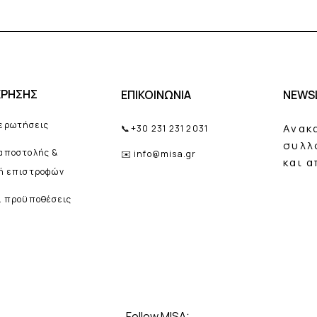
2. Επιστροφή Χρημ
Σε αυτή την περίπτ
έξοδα επιστροφής, 
τα οποία θα αφαιρε
προϊόντος ή των πρ
επιστροφή των χρημ
ΧΡΗΣΗΣ
ΕΠΙΚΟΙΝΩΝΙΑ
NEWS
τραπεζικό λογαρια
Η επιστροφή των χ
 ερωτήσεις
Ανακ
📞
+30 231 231 2031
πραγματοποιηθεί σε
την παραλαβή των π
συλλ
 αποστολής &
✉️
info@misa.gr
και 
κή επιστροφών
ΧΡΗΣΙΜΕΣ ΣΗΜΕΙΩΣ
Σε περίπτωση που η
ι προϋποθέσεις
πραγματοποιηθεί μέ
ημερολογιακών ημε
δεν πληρούνται κάπ
επιστροφής, το misa
πίσω τα προϊόντα κ
αντικατάστασή του
Σε κάθε περίπτωση 
της απόδειξης και 
Follow MISA: