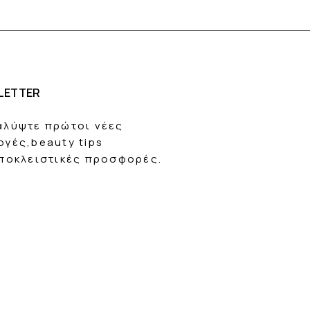
άτων
ωση θα επιβαρυνθείτε με τα
3€ για Ελλάδα ή 10€ για Κύπρο,
θούν από την αξία του
οϊόντων που επιστρέψατε. Η
άτων σας θα γίνει στον
LETTER
σμό.
ρημάτων σας θα
αλύψτε πρώτοι νέες
 διάστημα εντός 10 ημερών από
ροϊόντων από την εταιρεία μας.
ογές,beauty tips
αποκλειστικές προσφορές.
ΕΙΣ
 επιστροφή δεν
σα στο χρονικό διάστημα 14
ρών από την ημέρα παραλαβής ή
οιες από τις προϋποθέσεις
.gr έχει το δικαίωμα να μη δεχτεί
αι να μην προχωρήσει σε
ς ή επιστροφή χρημάτων.
είναι απαραίτητη η προσκόμιση
του εντύπου επιστροφής.