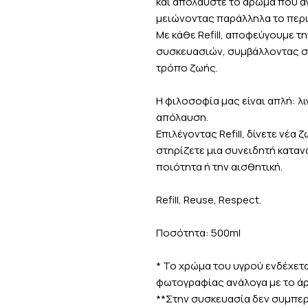
και απολαύστε το άρωμα που α
μειώνοντας παράλληλα το περ
Με κάθε Refill, αποφεύγουμε τ
συσκευασιών, συμβάλλοντας σε
τρόπο ζωής.
Η φιλοσοφία μας είναι απλή: 
απόλαυση.
Επιλέγοντας Refill, δίνετε νέα 
στηρίζετε μια συνειδητή κατα
ποιότητα ή την αισθητική.
Refill, Reuse, Respect.
Ποσότητα: 500ml
* Το χρώμα του υγρού ενδέχετα
φωτογραφίας ανάλογα με το άρ
**Στην συσκευασία δεν συμπερι