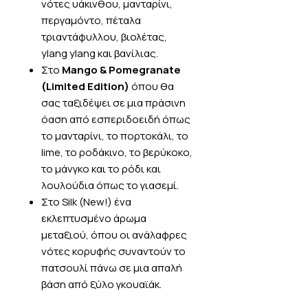
νότες υάκινθου, μανταρίνι,
περγαμόντο, πέταλα
τριαντάφυλλου, βιολέτας,
ylang ylang και βανίλιας.
Στο
Mango & Pomegranate
(Limited Edition)
όπου θα
σας ταξιδέψει σε μια πράσινη
όαση από εσπεριδοειδή όπως
το μανταρίνι, το πορτοκάλι, το
lime, το ροδάκινο, το βερύκοκο,
το μάνγκο και το ρόδι και
λουλούδια όπως το γιασεμί.
Στο
Silk (New!)
ένα
εκλεπτυσμένο άρωμα
μεταξιού, όπου οι ανάλαφρες
νότες κορυφής συναντούν το
πατσουλί πάνω σε μια απαλή
βάση από ξύλο γκουαϊάκ.