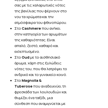
σας με τις χαλαρωτικές νότες
της βανίλιας που φέρνουν στο
νου τα χρώματα και την
ατμόσφαιρα του φθινοπώρου.
Στο
Cashmere
που ανήκει
στην κατηγορία των αρωμάτων
της καθαριότητας. Είναι
απαλό, ζεστό, καθαρό και
εκλεπτυσμένο.
Στο
Oud
με το αισθησιακό
άρωμα, χάρη στις ξυλώδεις
νότες του, που θα λατρέψει το
ανδρικό και το γυναικείο κοινό.
Στο
Magnolia &
Tuberose
που αναδεικνύει τη
φρεσκάδα των λουλουδιών και
θυμίζει ένα ταξίδι, μια
σύνθεση που αναμιγνύεται με