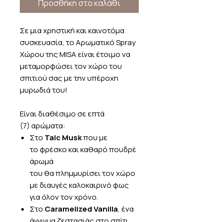
Προσθήκη στο καλάθι
Σε μια χρηστική και καινοτόμα
συσκευασία, το Αρωματικό Spray
Χώρου της MISA είναι έτοιμο να
μεταμορφώσει τον χώρο του
σπιτιού σας με την υπέροχη
μυρωδιά του!
Είναι διαθέσιμο σε επτά
(7) αρώματα:
Στο
Talc Musk
που με
το φρέσκο και καθαρό πουδρέ
άρωμά
του θα πλημμυρίσει τον χώρο
με διαυγές καλοκαιρινό φως
για όλον τον χρόνο.
Στο
Caramelized Vanilla
, ένα
άγγιγμα ζεστασιάς στο σπίτι