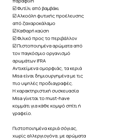
παραφίνη
☑️ Φυτίλι από βαμβάκι
☑️ Αλκοόλη φυτικής προέλευσης
από ζαχαροκάλαμο
☑️ Καθαρή καύση
☑️ Φιλικό προς το περιβάλλον
☑️ Πιστοποιημένα αρώματα από
τον παγκόσμιο οργανισμό
αρωμάτων IFRA
Αντικείμενα ομορφιάς, τα κεριά
Misa είναι δημιουργημένα με τις
πιο υψηλές προδιαγραφές.
Η χαρακτηριστική συσκευασία
Misa γίνεται το must-have
κομμάτι για κάθε κομψό σπίτι ή
γραφείο.
Πιστοποιημένα κεριά σόγιας,
χωρίς αλλεργιογόνα, με αρώματα