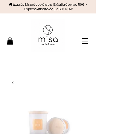
🚚 Δωρεάν Mεταφορικά στην Ελλάδα άνω των 50€ •
Express Αποστολές με BOX NOW