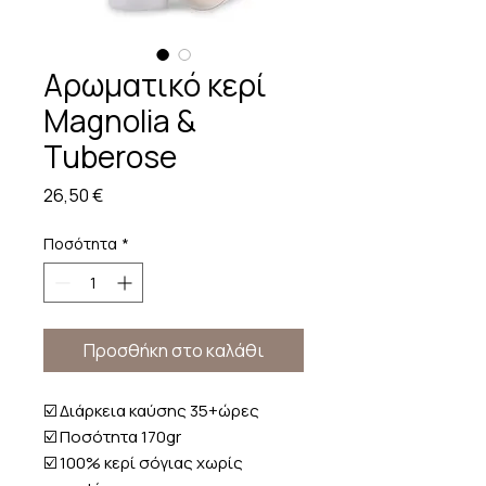
Αρωματικό κερί
Magnolia &
Tuberose
Τιμή
26,50 €
Ποσότητα
*
Προσθήκη στο καλάθι
☑️ Διάρκεια καύσης 35+ώρες
☑️ Ποσότητα 170gr
☑️ 100% κερί σόγιας χωρίς