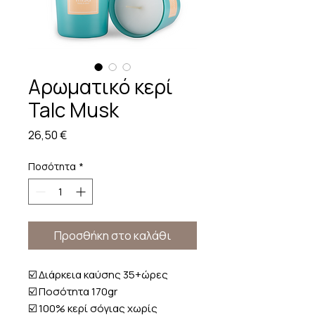
Αρωματικό κερί
Talc Musk
Τιμή
26,50 €
Ποσότητα
*
Προσθήκη στο καλάθι
☑️ Διάρκεια καύσης 35+ώρες
☑️ Ποσότητα 170gr
☑️ 100% κερί σόγιας χωρίς