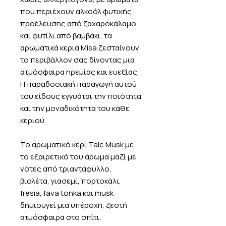
που περιέχουν αλκοόλ φυτικής
προέλευσης από ζαχαροκάλαμο
και φυτίλι από βαμβάκι, τα
αρωματικά κεριά Misa ζεσταίνουν
το περιβάλλον σας δίνοντας μια
ατμόσφαιρα ηρεμίας και ευεξίας.
Η παραδοσιακή παραγωγή αυτού
του είδους εγγυάται την ποιότητα
και την μοναδικότητα του κάθε
κεριού.
Το αρωματικό κερί Talc Musk με
το εξαιρετικό του άρωμα μαζί με
νότες από τριαντάφυλλο,
βιολέτα, γιασεμί, πορτοκάλι,
fresia, fava tonka και musk
δημιουγεί μια υπέροχη, ζεστή
ατμόσφαιρα στο σπίτι.