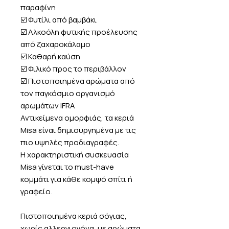
παραφίνη
☑️ Φυτίλι από βαμβάκι
☑️ Αλκοόλη φυτικής προέλευσης
από ζαχαροκάλαμο
☑️ Καθαρή καύση
☑️ Φιλικό προς το περιβάλλον
☑️ Πιστοποιημένα αρώματα από
τον παγκόσμιο οργανισμό
αρωμάτων IFRA
Αντικείμενα ομορφιάς, τα κεριά
Misa είναι δημιουργημένα με τις
πιο υψηλές προδιαγραφές.
Η χαρακτηριστική συσκευασία
Misa γίνεται το must-have
κομμάτι για κάθε κομψό σπίτι ή
γραφείο.
Πιστοποιημένα κεριά σόγιας,
χωρίς αλλεργιογόνα, με αρώματα