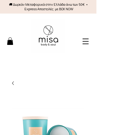
🚚 Δωρεάν Mεταφορικά στην Ελλάδα άνω των 50€ •
Express Αποστολές με BOX NOW