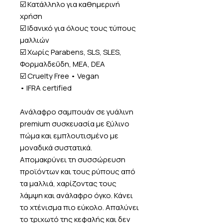
☑️ Κατάλληλο για καθημερινή
χρήση
☑️ Ιδανικό για όλους τους τύπους
μαλλιών
☑️ Χωρίς Parabens, SLS, SLES,
Φορμαλδεΰδη, MEA, DEA
☑️ Cruelty Free • Vegan
• IFRA certified
Ανάλαφρο σαμπουάν σε γυάλινη
premium συσκευασία με ξύλινο
πώμα και εμπλουτισμένο με
μοναδικά συστατικά.
Απομακρύνει τη συσσώρευση
προϊόντων και τους ρύπους από
τα μαλλιά, χαρίζοντας τους
λάμψη και ανάλαφρο όγκο. Κάνει
το χτένισμα πιο εύκολο. Απαλύνει
το τριχωτό της κεφαλής και δεν