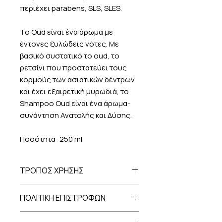
περιέχει parabens, SLS, SLES.
Το Oud είναι ένα άρωμα με
έντονες ξυλώδεις νότες. Με
βασικό συστατικό το oud, το
ρετσίνι που προστατεύει τους
κορμούς των ασιατικών δέντρων
και έχει εξαιρετική μυρωδιά, το
Shampoo Oud είναι ένα άρωμα-
συνάντηση Ανατολής και Δύσης.
Ποσότητα: 250 ml
ΤΡΟΠΟΣ ΧΡΗΣΗΣ
Εφαρμόστε το σαμπουάν σε
ΠΟΛΙΤΙΚΗ ΕΠΙΣΤΡΟΦΩΝ
βρεγμένα μαλλιά. Κάντε απαλό
μασάζ για δύο λεπτά και ξεβγάλετε
Σε περίπτωση που επιθυμείτε να
με άφθονο νερό.