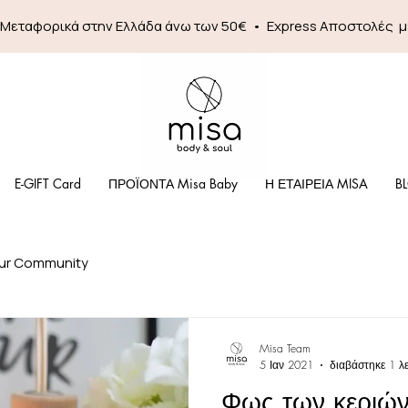
 Mεταφορικά στην Ελλάδα άνω των 50€ • Express Αποστολές 
E-GIFT Card
ΠΡΟΪΟΝΤΑ Misa Baby
Η ΕΤΑΙΡΕΙΑ MISA
B
ur Community
Misa Team
5 Ιαν 2021
διαβάστηκε 1 λ
Φως των κεριών