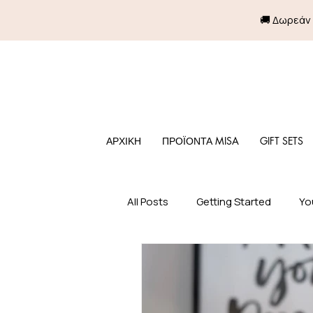
🚚 Δωρεάν
ΑΡΧΙΚΗ
ΠΡΟΪΟΝΤΑ MISA
GIFT SETS
All Posts
Getting Started
Yo