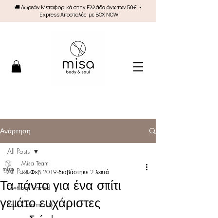
🚚 Δωρεάν Mεταφορικά στην Ελλάδα άνω των 50€ •
Express Αποστολές με BOX NOW
Ανάρτηση
All Posts
Misa Team
All Posts
24 Φεβ 2019
διαβάστηκε 2 λεπτά
Τα πάντα για ένα σπίτι
Getting Started
γεμάτο ευχάριστες
Your Community