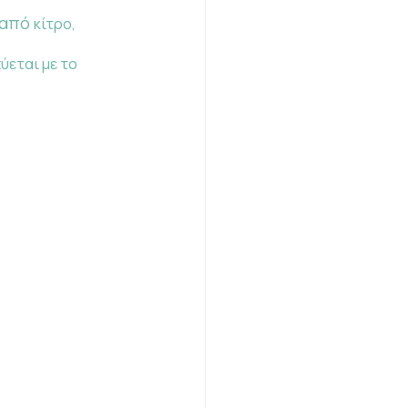
 από 
κίτρο, 
ύεται με το 