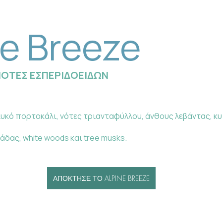
ne Breeze
ΝΟΤΕΣ ΕΣΠΕΡΙΔΟΕΙΔΩΝ
υκό πορτοκάλι, νότες τριανταφύλλου, άνθους λεβάντας, κυκλά
λάδας, white woods και tree musks.
ΑΠΟΚΤΗΣΕ ΤΟ ALPINE BREEZE