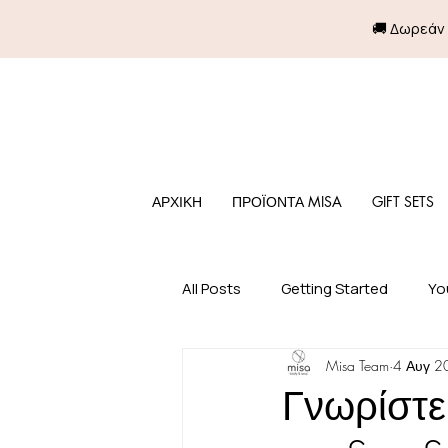
🚚 Δωρεάν
ΑΡΧΙΚΗ
ΠΡΟΪΟΝΤΑ MISA
GIFT SETS
All Posts
Getting Started
Yo
Misa Team
4 Αυγ 2
Γνωρίστε