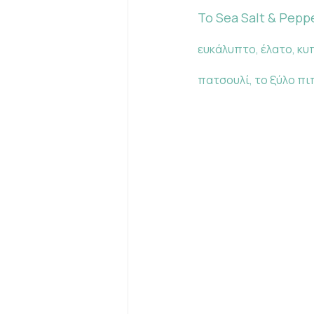
Το Sea Salt & Pepp
ευκάλυπτο, έλατο, κυ
πατσουλί, το ξύλο πι