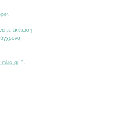
per.
ώνα με έκπτωση 
σύγχρονα, 
misa.gr
 *.