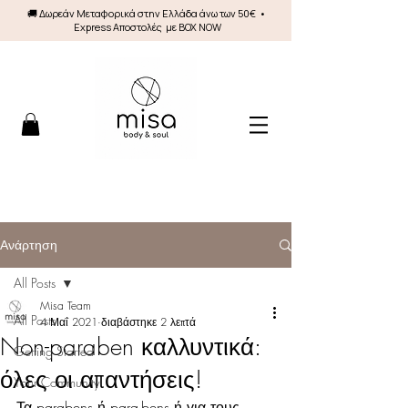
🚚 Δωρεάν Mεταφορικά στην Ελλάδα άνω των 50€ •
Express Αποστολές με BOX NOW
Ανάρτηση
All Posts
Misa Team
All Posts
4 Μαΐ 2021
διαβάστηκε 2 λεπτά
Non-paraben καλλυντικά:
Getting Started
όλες οι απαντήσεις!
Your Community
Τα parabens ή para-bens ή για τους 