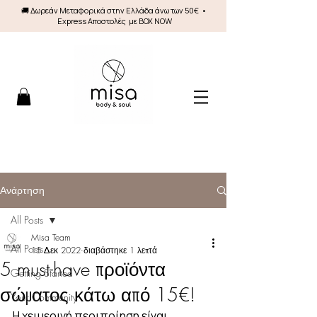
🚚 Δωρεάν Mεταφορικά στην Ελλάδα άνω των 50€ •
Express Αποστολές με BOX NOW
Ανάρτηση
All Posts
Misa Team
All Posts
15 Δεκ 2022
διαβάστηκε 1 λεπτά
5 must-have προϊόντα
Getting Started
σώματος κάτω από 15€!
Your Community
Η χειμερινή περιποίηση είναι 